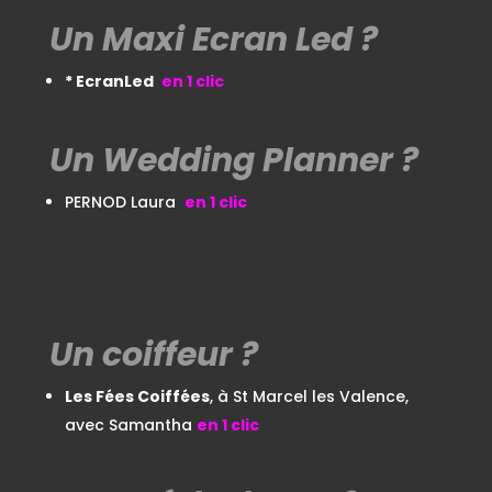
Un Maxi Ecran Led ?
* EcranLed
en 1 clic
Un Wedding Planner ?
PERNOD Laura
en 1
clic
Un coiffeur ?
Les Fées Coiffées
, à St Marcel les Valence,
avec Samantha
en 1 clic