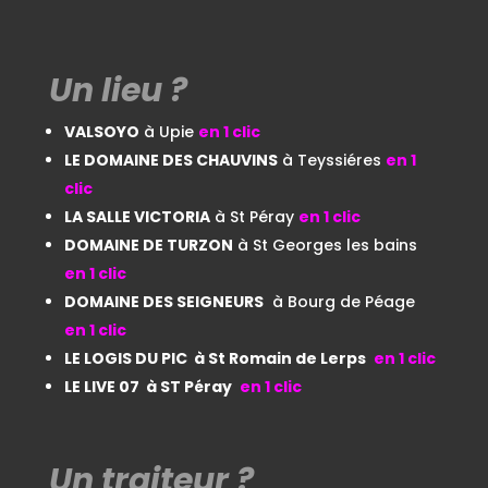
Un lieu ?
VALSOYO
à Upie
en 1 clic
LE DOMAINE DES CHAUVINS
à
Teyssiéres
en 1
clic
LA SALLE VICTORIA
à St Péray
en 1 clic
DOMAINE DE TURZON
à St Georges les bains
en 1 clic
DOMAINE DES SEIGNEURS
à Bourg de Péage
en 1 clic
LE LOGIS DU PIC à St Romain de Lerps
en 1 clic
LE LIVE 07 à ST Péray
en 1 clic
Un traiteur ?