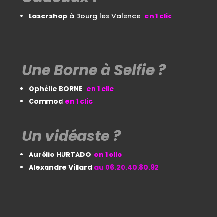
Lasershop
à Bourg les Valence
en 1
clic
Une Borne à Selfie ?
Ophélie BORNE
en 1 clic
Commod
en 1 clic
Un vidéaste ?
Aurélie HURTADO
en 1
clic
Alexandre Villard
au 06.20.40.80.92